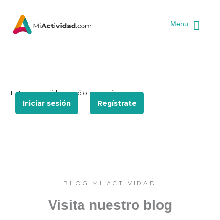
Ir
al
Menu
contenido
Este contenido es sólo para miembros.
Iniciar sesión
Regístrate
BLOG MI ACTIVIDAD
Visita nuestro blog