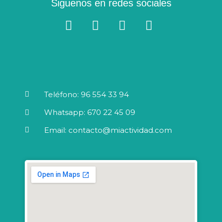
Siguenos en redes sociales
F
W
I
Y
a
h
n
o
c
a
s
u
e
t
t
t
b
s
a
u
o
a
g
b
o
p
r
e
Teléfono: 96 554 33 94
k
p
a
Whatsapp: 670 22 45 09
-
m
f
Email: contacto@miactividad.com