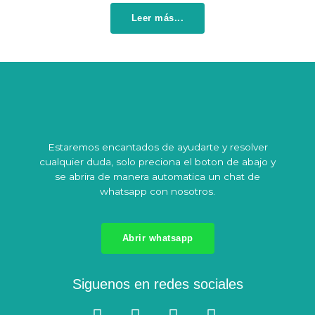
Leer más...
Estaremos encantados de ayudarte y resolver
cualquier duda, solo preciona el boton de abajo y
se abrira de manera automatica un chat de
whatsapp con nosotros.
Abrir whatsapp
Siguenos en redes sociales
F
W
I
Y