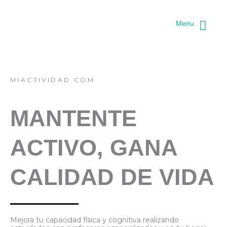
Ir
al
Menu
contenido
MIACTIVIDAD.COM
MANTENTE
ACTIVO, GANA
CALIDAD DE VIDA
Mejora tu capacidad física y cognitiva realizando