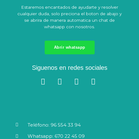
Estaremos encantados de ayudarte y resolver
cualquier duda, solo preciona el boton de abajo y
se abrira de manera automatica un chat de
whatsapp con nosotros.
Abrir whatsapp
Siguenos en redes sociales
F
W
I
Y
a
h
n
o
c
a
s
u
e
t
t
t
b
s
a
u
o
a
g
b
o
p
r
e
Teléfono: 96 554 33 94
k
p
a
Whatsapp: 670 22 45 09